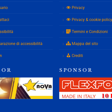
sario
Privacy
attaci
Privacy & cookie polic
sibilità
Termini e Condizioni
arazione di accessibilità
Mappa del sito
in
Crediti
S O R
S P O N S O R