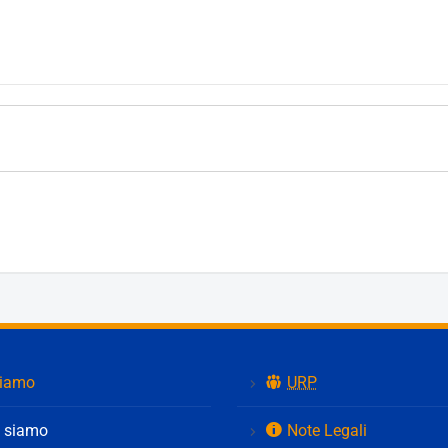
Via Giovanni XXIII 6, Meda, MB, Lom
Get Directions
siamo
URP
 siamo
Note Legali