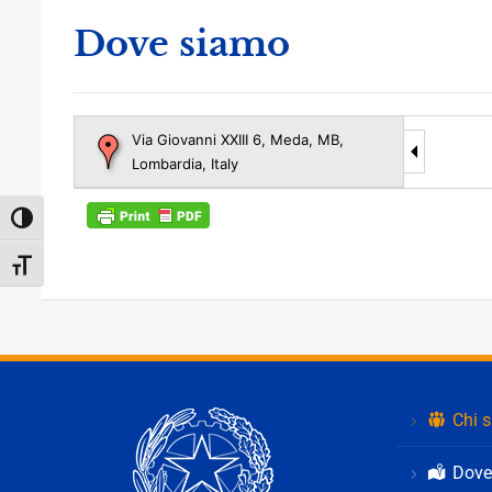
Dove siamo
Via Giovanni XXIII 6, Meda, MB,
Lombardia, Italy
Attiva/disattiva alto contrasto
Attiva/disattiva dimensione testo
Chi 
Dove