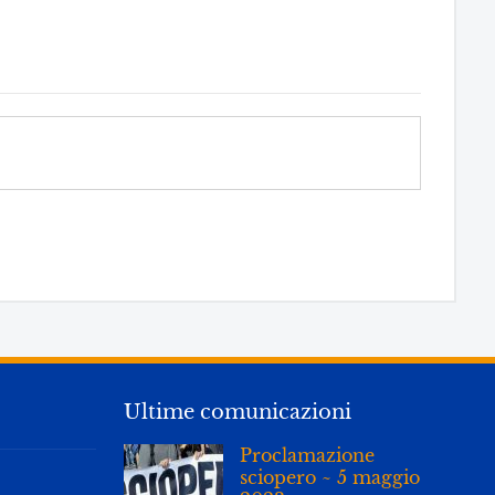
+
−
bardia, Italy
|
MapPress
© OpenStreetMap
Ultime comunicazioni
Proclamazione
sciopero ~ 5 maggio