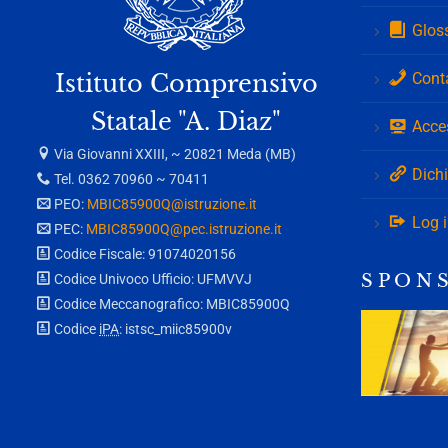
Glos
Istituto Comprensivo
Cont
Statale "A. Diaz"
Acces
Via Giovanni XXIII, ~ 20821 Meda (MB)
Dichi
Tel. 0362 70960 ~ 70411
PEO:
MBIC85900Q@istruzione.it
Log 
PEC:
MBIC85900Q@pec.istruzione.it
Codice Fiscale: 91074020156
S P O N 
Codice Univoco Ufficio: UFMVVJ
Codice Meccanografico: MBIC85900Q
Codice
iPA
: istsc_miic85900v